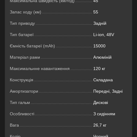
Максимальна швидкість (км/год)
45
Запас ходу (км)
55
Тип приводу
Задній
Тип батареї
Li-ion, 48V
Ємність батареї (mAh)
15000
Матеріал рами
Алюміній
Максимальнне навантаження
120 кг
Конструкція
Складана
Амортизатори
Передні, Задні
Тип гальм
Дискові
Особливості
З сидінням
Вага
26,7 кг
Колір
Чорний